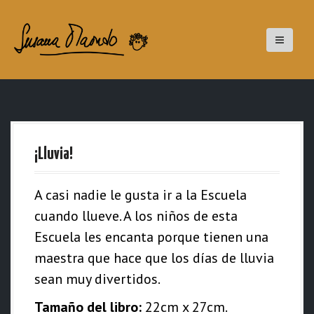
S
a
l
t
a
r
a
¡Lluvia!
l
c
A casi nadie le gusta ir a la Escuela
o
cuando llueve. A los niños de esta
n
Escuela les encanta porque tienen una
t
maestra que hace que los días de lluvia
e
sean muy divertidos.
n
i
Tamaño del libro:
22cm x 27cm.