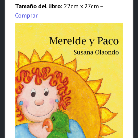
d
Tamaño del libro:
22cm x 27cm –
o
Comprar