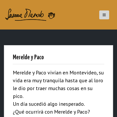
S
a
l
t
a
r
a
Merelde y Paco
l
c
Merelde y Paco vivían en Montevideo, su
o
vida era muy tranquila hasta que al loro
n
le dio por traer muchas cosas en su
t
pico.
e
Un día sucedió algo inesperado.
n
¿Qué ocurrirá con Merelde y Paco?
i