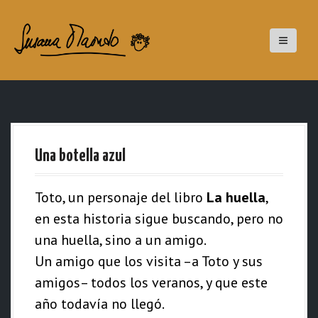
S
a
l
t
a
r
a
Una botella azul
l
c
Toto, un personaje del libro
La huella
,
o
en esta historia sigue buscando, pero no
n
una huella, sino a un amigo.
t
Un amigo que los visita –a Toto y sus
e
amigos– todos los veranos, y que este
n
año todavía no llegó.
i