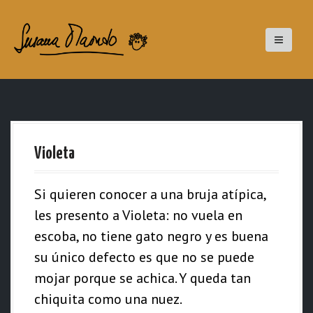
S
a
l
t
a
r
a
Violeta
l
c
Si quieren conocer a una bruja atípica,
o
les presento a Violeta: no vuela en
n
escoba, no tiene gato negro y es buena
t
su único defecto es que no se puede
e
mojar porque se achica. Y queda tan
n
chiquita como una nuez.
i