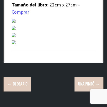
d
Tamaño del libro:
22cm x 27cm –
o
Comprar
N
←
OLEGARIO
UNA PINDÓ
→